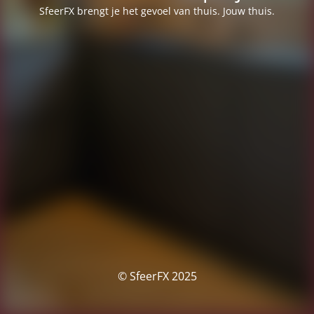
SfeerFX brengt je het gevoel van thuis. Jouw thuis.
© SfeerFX 2025