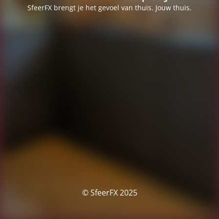
SfeerFX brengt je het gevoel van thuis. Jouw thuis.
© SfeerFX 2025