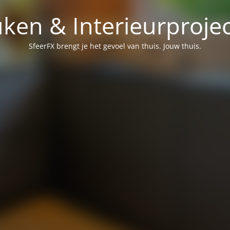
ken & Interieurproje
SfeerFX brengt je het gevoel van thuis. Jouw thuis.